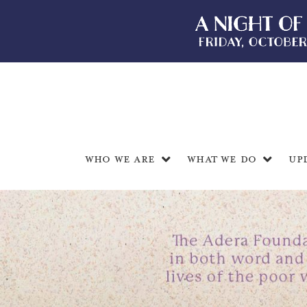
Who We Are
What We Do
Up