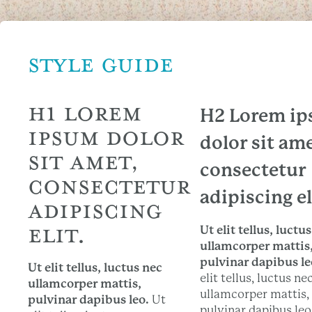
STYLE GUIDE
H1 LOREM
H2 Lorem i
IPSUM DOLOR
dolor sit ame
SIT AMET,
consectetur
CONSECTETUR
adipiscing el
ADIPISCING
ELIT.
Ut elit tellus, luctu
ullamcorper mattis
pulvinar dapibus le
Ut elit tellus, luctus nec
elit tellus, luctus ne
ullamcorper mattis,
ullamcorper mattis,
pulvinar dapibus leo.
Ut
pulvinar dapibus leo.