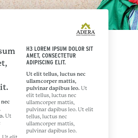
H3 LOREM IPSUM DOLOR SIT
psum
AMET, CONSECTETUR
t,
ADIPISCING ELIT.
Ut elit tellus, luctus nec
ullamcorper mattis,
it.
pulvinar dapibus leo.
Ut
elit tellus, luctus nec
s nec
ullamcorper mattis,
,
pulvinar dapibus leo. Ut elit
o.
Ut
tellus, luctus nec
c
ullamcorper mattis,
pulvinar dapibus leo.
 Ut elit