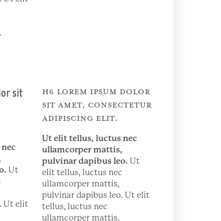
.
or sit
H6 LOREM IPSUM DOLOR
SIT AMET, CONSECTETUR
ADIPISCING ELIT.
Ut elit tellus, luctus nec
s nec
ullamcorper mattis,
,
pulvinar dapibus leo.
Ut
o.
Ut
elit tellus, luctus nec
c
ullamcorper mattis,
pulvinar dapibus leo. Ut elit
 Ut elit
tellus, luctus nec
ullamcorper mattis,