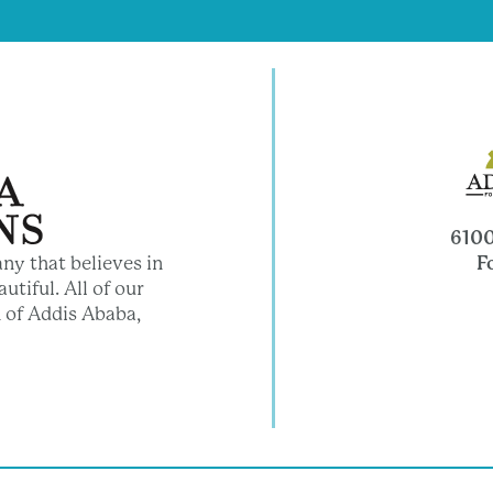
6100
F
ny that believes in
utiful. All of our
 of Addis Ababa,